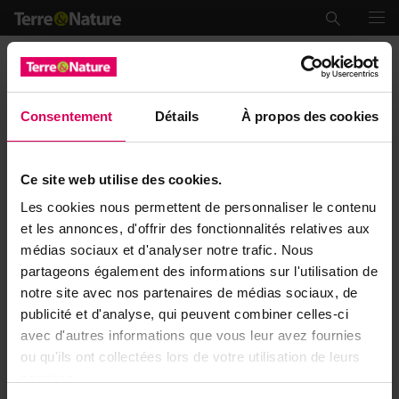
IMPRESSUM
Terre&Nature Publications SA
Chemin des Tuilières 3
Consentement
Détails
À propos des cookies
1028 Préverenges
Tel: 021 966 27 23
E-mail:
marketing@terrenature.ch
Ce site web utilise des cookies.
Website:
www.terrenature.ch
Les cookies nous permettent de personnaliser le contenu
et les annonces, d'offrir des fonctionnalités relatives aux
médias sociaux et d'analyser notre trafic. Nous
partageons également des informations sur l'utilisation de
notre site avec nos partenaires de médias sociaux, de
publicité et d'analyse, qui peuvent combiner celles-ci
avec d'autres informations que vous leur avez fournies
ou qu'ils ont collectées lors de votre utilisation de leurs
services.
General conditions