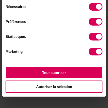
Sélection
e-mail en cliquant ici :
envoyer un email
Nécessaires
du
consentement
Préférences
Statistiques
Marketing
Tout autoriser
Autoriser la sélection