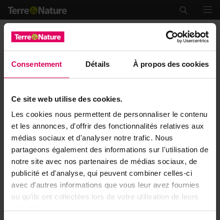
DEVENIR PARTENAIRE
Sponsorisez notre plateforme et devenez partenaire !
En sponsorisant notre plateforme, vous permettez à tous vos
Consentement
Détails
À propos des cookies
membres d’être répertoriés sur notre plateforme.
En tant que partenaire, vous bénéficiez également d’une visibilité
annuelle hors-norme sur la plateforme :
Ce site web utilise des cookies.
Votre logo est inséré dans notre page « partenaires »
Les cookies nous permettent de personnaliser le contenu
Votre publicité figurera sur la page d’accueil de la plateforme
et les annonces, d'offrir des fonctionnalités relatives aux
Vous aurez une page entièrement dédiée à votre association
médias sociaux et d'analyser notre trafic. Nous
avec la liste de tous vos membres.
partageons également des informations sur l'utilisation de
TARIFS
notre site avec nos partenaires de médias sociaux, de
Le montant de sponsoring dépend du nombre de membres que
publicité et d'analyse, qui peuvent combiner celles-ci
vous souhaitez mettre en avant.
avec d'autres informations que vous leur avez fournies
INTERESSÉ ?
ou qu'ils ont collectées lors de votre utilisation de leurs
Pour plus d’informations sur le montant de sponsoring et sur les
services.
diverses prestations possibles, n’hésitez pas à nous contacter par